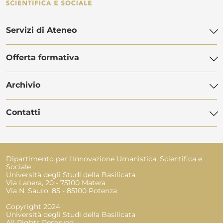
Servizi di Ateneo
Offerta formativa
Biblioteca di Ateneo
Centro Linguistico di Ateneo
Archivio
Offerta didattica
POLiS Orientamento Studenti
Dottorato di ricerca
Contatti
Servizi Informatici
Manifesti degli studi
Master
Servizio Disabilità
Avvisi
Programma Erasmus
Rubrica telefonica
Servizio Civile Universale
Eventi
Dipartimento per l'Innovazione Umanistica, Scientifica e
Segreteria studenti
Sociale
Amministrazione trasparente
Università degli Studi della Basilicata
Ufficio Tirocini e Placement
Via Lanera, 20 - 75100 Matera
Bandi e contratti
Via N. Sauro, 85 - 85100 Potenza
Ufficio Esami di Stato
Link ai siti dei Dipartimenti disattivati
Copyright 2024
Università degli Studi della Basilicata
All Rights Reserved