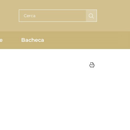
Cerca per testo
e
Bacheca