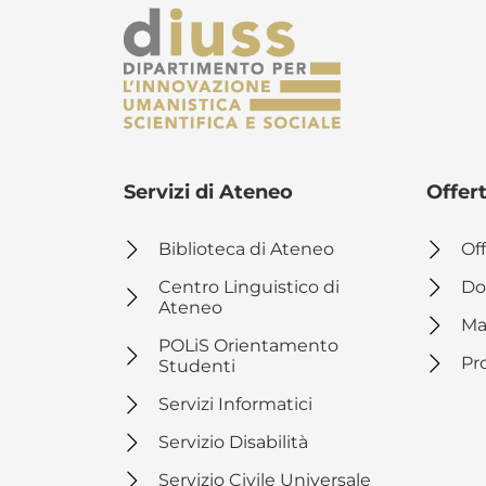
Patrimoni Culturali e la
Valorizzazione dei
Territori
Servizi di Ateneo
Offer
Biblioteca di Ateneo
Off
Centro Linguistico di
Do
Ateneo
Ma
POLiS Orientamento
Pr
Studenti
Servizi Informatici
Servizio Disabilità
Servizio Civile Universale