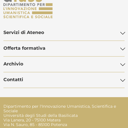
Servizi di Ateneo
Offerta formativa
Biblioteca di Ateneo
Centro Linguistico di Ateneo
Archivio
Offerta didattica
POLiS Orientamento Studenti
Dottorato di ricerca
Contatti
Servizi Informatici
Manifesti degli studi
Master
Servizio Disabilità
Avvisi
Programma Erasmus
Rubrica telefonica
Servizio Civile Universale
Eventi
Dipartimento per l'Innovazione Umanistica, Scientifica e
Segreteria studenti
Sociale
Amministrazione trasparente
Università degli Studi della Basilicata
Ufficio Tirocini e Placement
Via Lanera, 20 - 75100 Matera
Bandi e contratti
Via N. Sauro, 85 - 85100 Potenza
Ufficio Esami di Stato