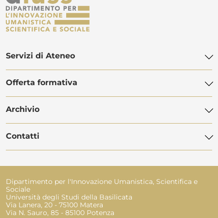
Servizi di Ateneo
Offerta formativa
Biblioteca di Ateneo
Centro Linguistico di Ateneo
Archivio
Offerta didattica
POLiS Orientamento Studenti
Dottorato di ricerca
Contatti
Servizi Informatici
Manifesti degli studi
Master
Servizio Disabilità
Avvisi
Programma Erasmus
Rubrica telefonica
Servizio Civile Universale
Eventi
Dipartimento per l'Innovazione Umanistica, Scientifica e
Segreteria studenti
Sociale
Amministrazione trasparente
Università degli Studi della Basilicata
Ufficio Tirocini e Placement
Via Lanera, 20 - 75100 Matera
Bandi e contratti
Via N. Sauro, 85 - 85100 Potenza
Ufficio Esami di Stato