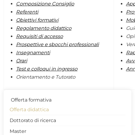
Composizione Consiglio
App
Referenti
Pro
Obiettivi formativi
Mob
Regolamento didattico
Gui
Requisiti di accesso
Opi
Prospettive e sbocchi professionali
Ver
Insegnamenti
Rap
Orari
Avvi
Test e colloqui in ingresso
Ann
Orientamento e Tutorato
Offerta formativa
Offerta didattica
Dottorato di ricerca
Master