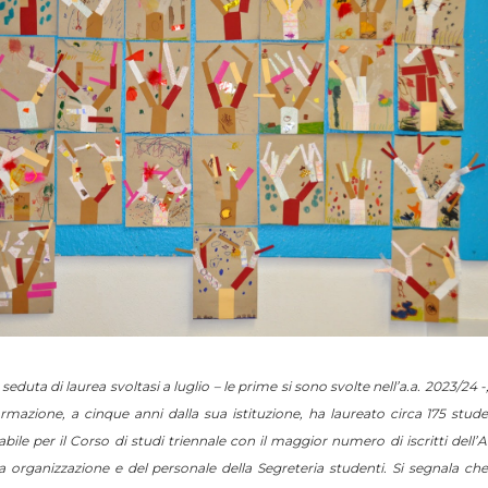
seduta di laurea svoltasi a luglio – le prime si sono svolte nell’a.a. 2023/24 
rmazione, a cinque anni dalla sua istituzione, ha laureato circa 175 stude
bile per il Corso di studi triennale con il maggior numero di iscritti
dell’
ua organizzazione e del
personale della Segreteria studenti. Si segnala che