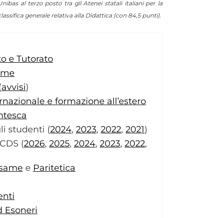
ibas al terzo posto tra gli Atenei statali italiani per la
classifica generale
relativa alla Didattica (con 84,5 punti).
o e Tutorato
same
(
avvisi
)
rnazionale e formazione all’estero
ntesca
i studenti (
2024
,
2023
,
2022
,
2021
)
CCDS (
2026
,
2025
,
2024
,
2023
,
2022
,
esame
e
Paritetica
enti
d Esoneri