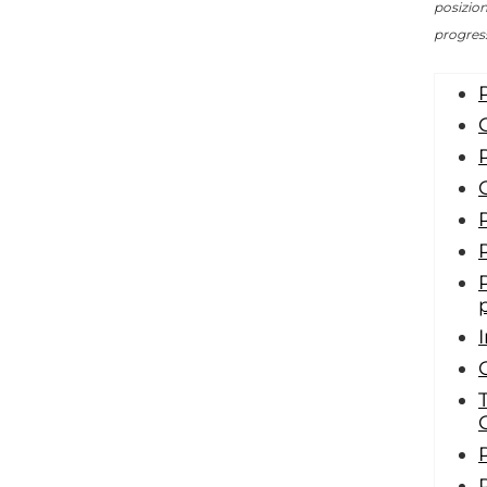
posizion
progres