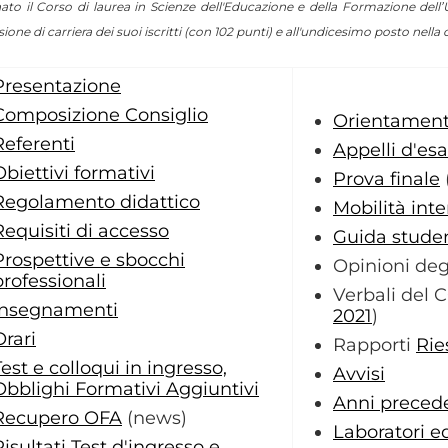
ato il Corso di laurea in Scienze dell'Educazione e della
Formazione dell’Un
sione di
carriera dei suoi iscritti (con 102 punti) e all'undicesimo posto nella 
Presentazione
Composizione Consiglio
Orientament
Referenti
Appelli d'e
Obiettivi formativi
Prova finale
Regolamento didattico
Mobilità inte
Requisiti di accesso
Guida stude
Prospettive e sbocchi
Opinioni degl
professionali
Verbali del 
Insegnamenti
2021
)
Orari
Rapporti
Ri
Test e colloqui in ingresso,
Avvisi
Obblighi Formativi Aggiuntivi
Anni preced
Recupero OFA
(news)
Laboratori e
Risultati Test d'ingresso e