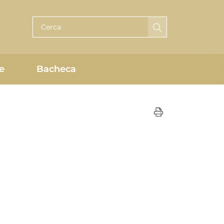
Cerca per testo
e
Bacheca