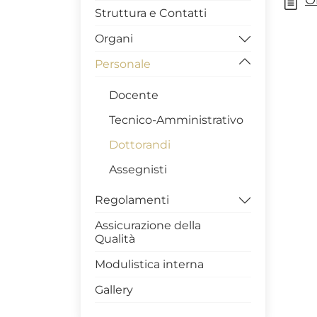
O
Struttura e Contatti
Organi
Personale
Direttore
Consigli
Docente
Commissioni
Tecnico-Amministrativo
Dottorandi
Assegnisti
Regolamenti
Assicurazione della
Funzionamento
Qualità
Didattico
Modulistica interna
Prova finale
Gallery