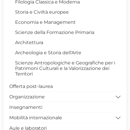
Filologia Classica e Moderna
Storia e Civiltà europee
Economia e Management
Scienze della Formazione Primaria
Architettura
Archeologia e Storia dell’Arte
Scienze Antropologiche e Geografiche per i
Patrimoni Culturali e la Valorizzazione dei
Territori
Offerta post-laurea
Organizzazione
Insegnamenti
Sede di Via N. Sauro – Potenza
Mobilità internazionale
Campus di Macchia Romana - Potenza
Aule e laboratori
Campus di via Lanera - Matera