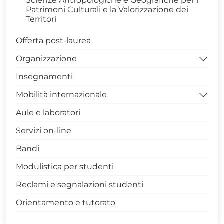
Scienze Antropologiche e Geografiche per i
Patrimoni Culturali e la Valorizzazione dei
Territori
Offerta post-laurea
Organizzazione
Insegnamenti
Sede di Via N. Sauro – Potenza
Mobilità internazionale
Campus di Macchia Romana - Potenza
Aule e laboratori
Campus di via Lanera - Matera
Avvisi mobilità internazionale
Servizi on-line
Bandi
Modulistica per studenti
Reclami e segnalazioni studenti
Orientamento e tutorato