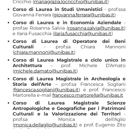
Cricchio (
mariagrazia.locricchio@unibas.it
)
Corso di Laurea in Studi Umanistici
- prof.ssa
Giovanna Ferrara (
giovanna.ferrara@unibas.it
)
Corso di Laurea e in Economia Aziendale
-
prof.se Rosanna Salvia (
rosanna.salvia@unibas.it
)
e Ilaria Fusacchia (
ilaria.fusacchia@unibas.it
)
Corso di Laurea di Operatore dei Beni
Culturali
- prof.sa Chiara Mannoni
(
chiara.mannoni@unibas.it
)
Corso di Laurea Magistrale a ciclo unico in
Architettura
– prof. Michele D’Amato
(
michele.damato@unibas.it
)
Corso di Laurea Magistrale in Archeologia e
Storia dell’Arte
– prof.sa Francesca Sogliani
(
francesca.sogliani@unibas.it
) e prof. Francesco
Martorella e-mail
francesco.martorella@unibas.it
Corso di Laurea Magistrale Scienze
Antropologiche e Geografiche per i Patrimoni
Culturali e la Valorizzazione dei Territori
-
prof.sa Monica dell’Aglio
(
monica.dellaglio@unibas.it
) e prof. Eugenio Zito