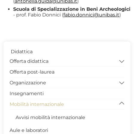
(
antonella.guida@unibas.it
)
Scuola di Specializzazione in Beni Archeologici
- prof. Fabio Donnici (
fabio.donnici@unibas.it
)
Didattica
Offerta didattica
Offerta post-laurea
Scienze dell'Educazione e della Formazione
Organizzazione
Studi Umanistici
Insegnamenti
Economia Aziendale
Sede di Via N. Sauro – Potenza
Mobilità internazionale
Operatore dei Beni Culturali
Campus di Macchia Romana - Potenza
Filologia Classica e Moderna
Campus di via Lanera - Matera
Avvisi mobilità internazionale
Storia e Civiltà europee
Aule e laboratori