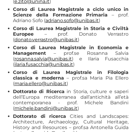
(
e.zito@unina.it
)
Corso di Laurea Magistrale a ciclo unico in
Scienze della Formazione Primaria
– prof.
Adriano Sofo (
adriano.sofo@unibas.it
)
Corso di Laurea Magistrale in Storia e Civiltà
Europee
– prof. Donato Verrastro
(
donato.verrastro@unibas.it
)
Corso di Laurea Magistrale in Economia e
Management
– prof.se Rosanna Salvia
(
rosanna.salvia@unibas.it
) e Ilaria Fusacchia
(
ilaria.fusacchia@unibas.it
)
Corso di Laurea Magistrale in Filologia
classica e moderna
– prof.sa Maria Pia Ellero
(
maria.ellero@unibas.it
)
Dottorato di Ricerca
in Storia, culture e saperi
dell’Europa mediterranea dall’antichità all’età
contemporanea - prof. Michele Bandini
(
michele.bandini@unibas.it
)
Dottorato di ricerca
Cities and Landscapes:
Architecture, Archaeology, Cultural Heritage,
History and Resources – prof.sa Antonella Guida