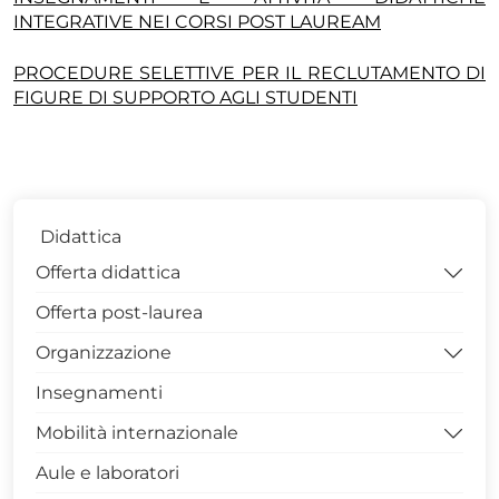
INTEGRATIVE NEI CORSI POST LAUREAM
PROCEDURE SELETTIVE PER IL RECLUTAMENTO DI
FIGURE DI SUPPORTO AGLI STUDENTI
Didattica
Offerta didattica
Offerta post-laurea
Scienze dell'Educazione e della Formazione
Organizzazione
Studi Umanistici
Insegnamenti
Economia Aziendale
Sede di Via N. Sauro – Potenza
Mobilità internazionale
Operatore dei Beni Culturali
Campus di Macchia Romana - Potenza
Aule e laboratori
Filologia Classica e Moderna
Campus di via Lanera - Matera
Avvisi mobilità internazionale