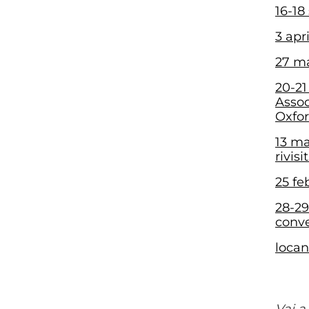
16-18
3 apr
27 ma
20-21
Assoc
Oxfor
13 ma
rivis
25 fe
28-29
conve
locan