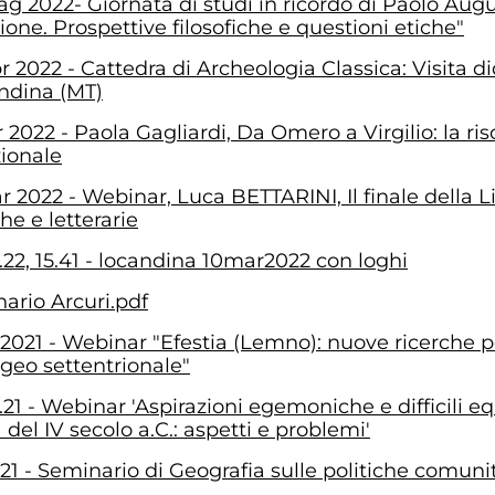
g 2022- Giornata di studi in ricordo di Paolo Aug
ione. Prospettive filosofiche e questioni etiche"
r 2022 - Cattedra di Archeologia Classica: Visita 
ndina (MT)
r 2022 - Paola Gagliardi, Da Omero a Virgilio: la ri
zionale
r 2022 - Webinar, Luca BETTARINI, Il finale della 
che e letterarie
.22, 15.41 - locandina 10mar2022 con loghi
ario Arcuri.pdf
 2021 - Webinar "Efestia (Lemno): nuove ricerche p
Egeo settentrionale"
.21 - Webinar 'Aspirazioni egemoniche e difficili equ
 del IV secolo a.C.: aspetti e problemi'
.21 - Seminario di Geografia sulle politiche comuni