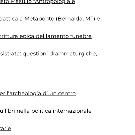
usto Masullo "Antropologia e
didattica a Metaponto (Bernalda, MT) e
scrittura epica del lamento funebre
Lisistrata: questioni drammaturgiche,
er l'archeologia di un centro
ilibri nella politica internazionale
tarie