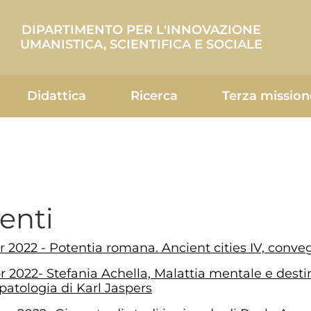
DIPARTIMENTO PER L'INNOVAZIONE
UMANISTICA, SCIENTIFICA E SOCIALE
Didattica
Ricerca
Terza mission
enti
r 2022 - Potentia romana. Ancient cities IV, conve
r 2022- Stefania Achella, Malattia mentale e dest
patologia di Karl Jaspers