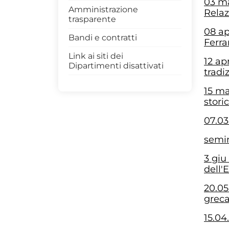
03 ma
Amministrazione
Relaz
trasparente
08 ap
Bandi e contratti
Ferra
Link ai siti dei
12 ap
Dipartimenti disattivati
tradi
15 ma
stori
07.03
semin
3 giu
dell'
20.05
greca
15.04