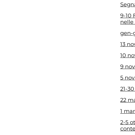
Segna
9-10 
nelle
gen-g
13 no
10 no
9 nov
5 nov
21-30
22 ma
1 mar
2-5 o
conte