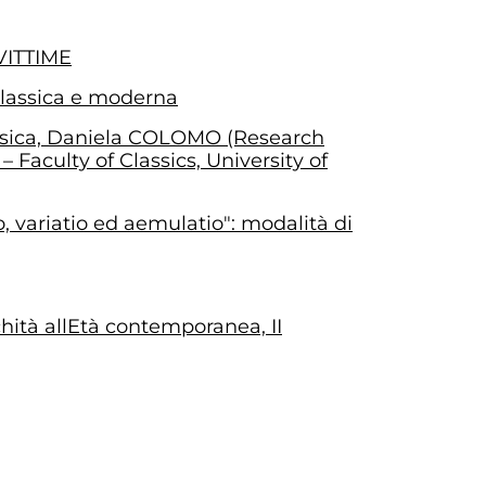
 VITTIME
 classica e moderna
assica, Daniela COLOMO (Research
 Faculty of Classics, University of
 variatio ed aemulatio": modalità di
chità allEtà contemporanea, II