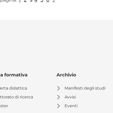
 pagina:
1
2
3
4
5
6
7
ta formativa
Archivio
erta didattica
Manifesti degli studi
ttorato di ricerca
Avvisi
ster
Eventi